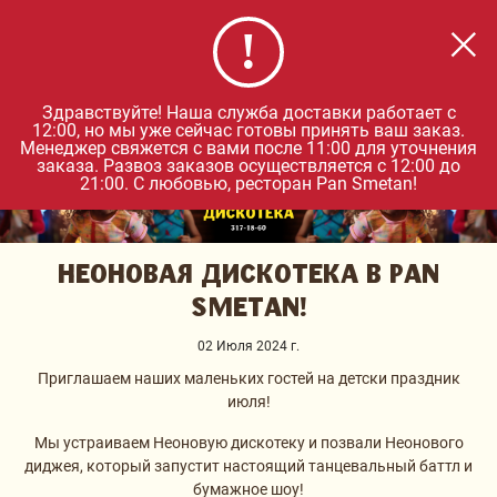
Удобнее в приложении
×
Загрузить
Для IOS и Android
0
Здравствуйте! Наша служба доставки работает с
12:00, но мы уже сейчас готовы принять ваш заказ.
Менеджер свяжется с вами после 11:00 для уточнения
заказа. Развоз заказов осуществляется с 12:00 до
21:00. С любовью, ресторан Pan Smetan!
НЕОНОВАЯ ДИСКОТЕКА В PAN
SMETAN!
02 Июля 2024 г.
Приглашаем наших маленьких гостей на детски праздник
июля!
Мы устраиваем Неоновую дискотеку и позвали Неонового
диджея, который запустит настоящий танцевальный баттл и
бумажное шоу!